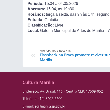
Período:
15.04 a 04.05.2026
Abertura:
15.04, às 19h30
Horários:
terça a sexta, das 9h às 17h; segun
Entrada:
Gratuita.
Classificação:
Livre
Local:
Galeria Municipal de Artes de Marília – 
NOTÍCIA MAIS RECENTE
Flashback na Praça promete reviver suc
Marília
Cultura Marília
Endereço: Av. Brasil, 116 - Centro CEP: 17509-052
Telefone:
(14) 3402-6600
E-mail:
sc@marilia.sp.gov.br