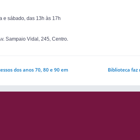
da e sábado, das 13h às 17h
Av. Sampaio Vidal, 245, Centro.
essos dos anos 70, 80 e 90 em
Biblioteca faz