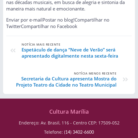
nas décadas musicais, em busca de alegria e sintonia da
maneira mais natural e emocionante.
Enviar por e-mail
Postar no blog!
Compartilhar no
Twitter
Compartilhar no Facebook
NOTÍCIA MAIS RECENTE
Espetáculo de dança “Neve de Verão” será
apresentado digitalmente nesta sexta-feira
NOTÍCIA MENOS RECENTE
Secretaria da Cultura apresenta Mostra do
Projeto Teatro da Cidade no Teatro Municipal
Cultura Marília
Endereço: Av. Brasil, 116 - Centro CEP: 17509-052
Telefone:
(14) 3402-6600