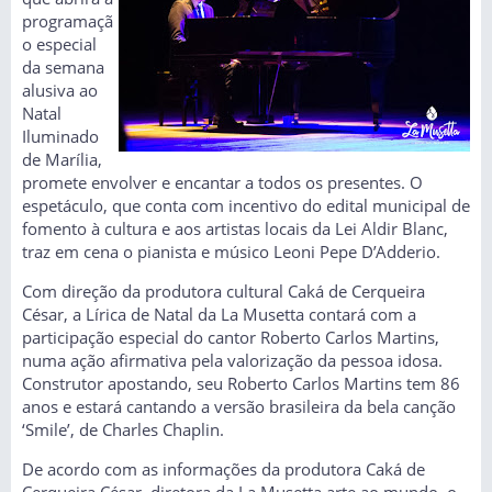
programaçã
o especial
da semana
alusiva ao
Natal
Iluminado
de Marília,
promete envolver e encantar a todos os presentes. O
espetáculo, que conta com incentivo do edital municipal de
fomento à cultura e aos artistas locais da Lei Aldir Blanc,
traz em cena o pianista e músico Leoni Pepe D’Adderio.
Com direção da produtora cultural Caká de Cerqueira
César, a Lírica de Natal da La Musetta contará com a
participação especial do cantor Roberto Carlos Martins,
numa ação afirmativa pela valorização da pessoa idosa.
Construtor apostando, seu Roberto Carlos Martins tem 86
anos e estará cantando a versão brasileira da bela canção
‘Smile’, de Charles Chaplin.
De acordo com as informações da produtora Caká de
Cerqueira César, diretora da La Musetta arte ao mundo, o