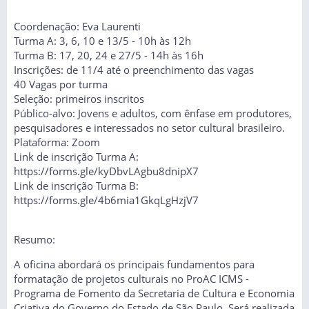
Coordenação: Eva Laurenti
Turma A: 3, 6, 10 e 13/5 - 10h às 12h
Turma B: 17, 20, 24 e 27/5 - 14h às 16h
Inscrições: de 11/4 até o preenchimento das vagas
40 Vagas por turma
Seleção: primeiros inscritos
Público-alvo: Jovens e adultos, com ênfase em produtores,
pesquisadores e interessados no setor cultural brasileiro.
Plataforma: Zoom
Link de inscrição Turma A:
https://forms.gle/kyDbvLAgbu8dnipX7
Link de inscrição Turma B:
https://forms.gle/4b6mia1GkqLgHzjV7
Resumo:
A oficina abordará os principais fundamentos para
formatação de projetos culturais no ProAC ICMS -
Programa de Fomento da Secretaria de Cultura e Economia
Criativa do Governo do Estado de São Paulo. Será realizada